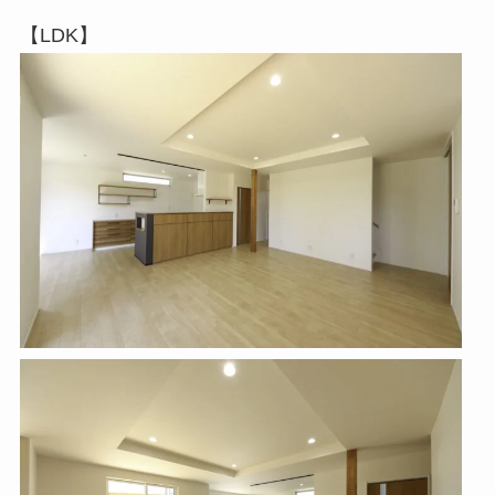
【LDK】